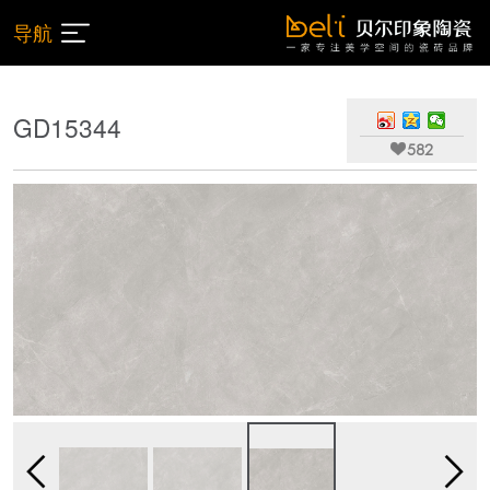
导航
GD15344

582

